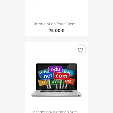
Intervention Pour Client...
75,00 €
favorite_border
Inscription/Migration Nom...