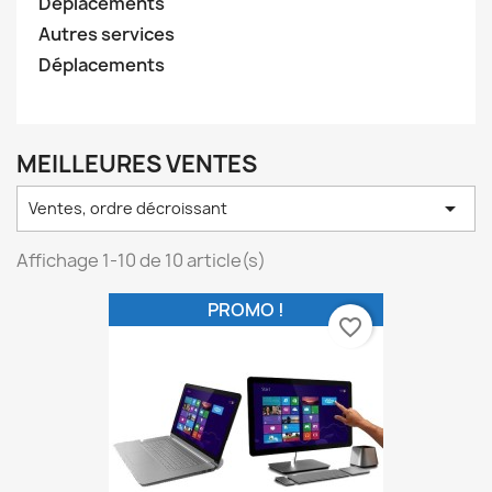
Déplacements
Autres services
Déplacements
MEILLEURES VENTES

Ventes, ordre décroissant
Affichage 1-10 de 10 article(s)
PROMO !
favorite_border