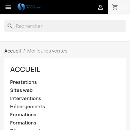
shopping_cart


(0)
search
Accueil
Meilleures ventes
ACCUEIL
Prestations
Sites web
Interventions
Hébergements
Formations
Formations