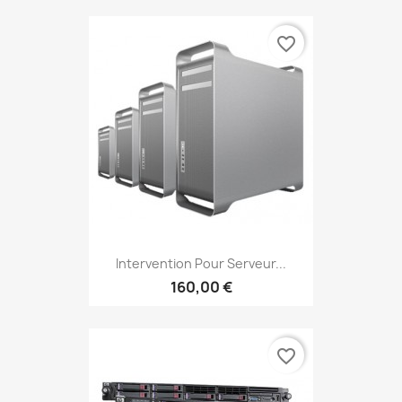
favorite_border
Intervention Pour Serveur...
160,00 €
favorite_border