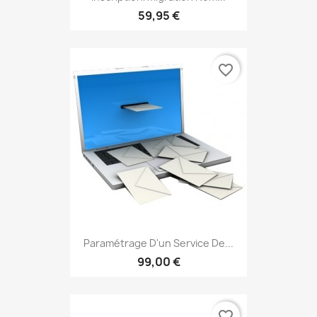
59,95 €
favorite_border
Paramétrage D'un Service De...
99,00 €
favorite_border