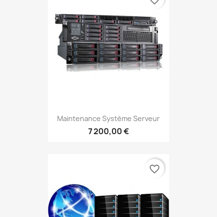
favorite_border
Maintenance Système Serveur
7 200,00 €
favorite_border