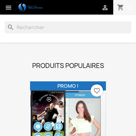
shopping_cart


(0)
search
PRODUITS POPULAIRES
PROMO !
favorite_border