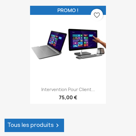
PROMO !
favorite_border
Intervention Pour Client...
75,00 €
Tous les produits
