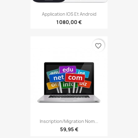
Application IOS Et Android
1 080,00 €
favorite_border
Inscription/Migration Nom...
59,95 €