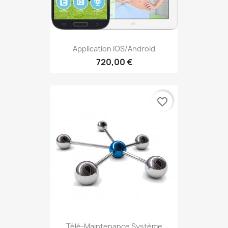
Application IOS/Android
720,00 €
favorite_border
Télé-Maintenance Système