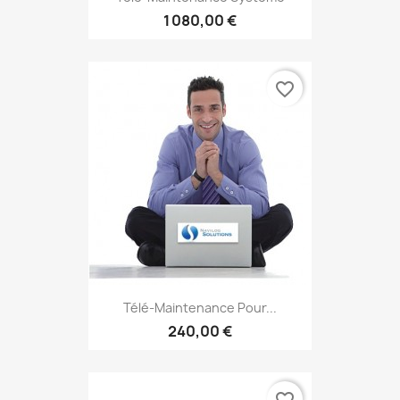
1 080,00 €
favorite_border
Télé-Maintenance Pour...
240,00 €