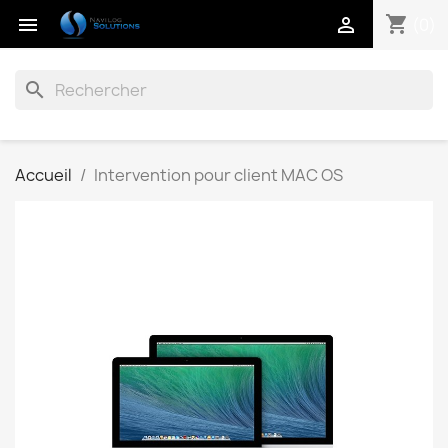
shopping_cart


(0)
search
Accueil
Intervention pour client MAC OS