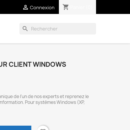
shopping_cart

Panier
(0)
Connexion
search
UR CLIENT WINDOWS
ique de l'un de nos experts et reprenez le
'information. Pour systèmes Windows (XP,