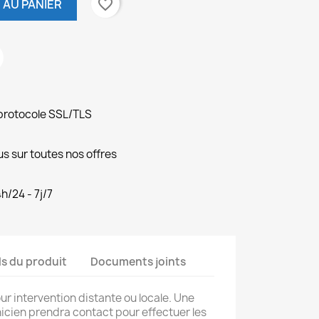
favorite_border
 AU PANIER
protocole SSL/TLS
s sur toutes nos offres
h/24 - 7j/7
ls du produit
Documents joints
r intervention distante ou locale. Une
cien prendra contact pour effectuer les