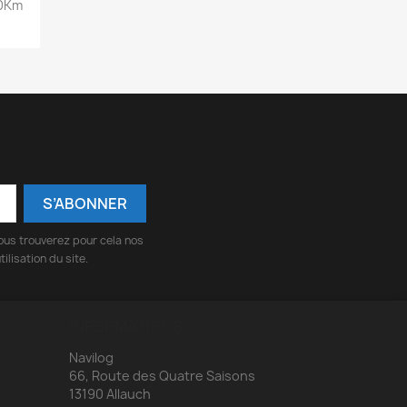
50Km
ous trouverez pour cela nos
ilisation du site.
INFORMATIONS
Navilog
66, Route des Quatre Saisons
13190 Allauch