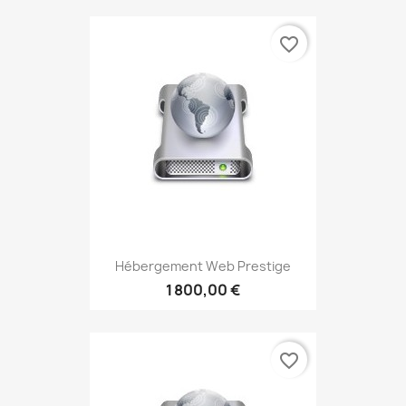
favorite_border
Hébergement Web Prestige
1 800,00 €
favorite_border