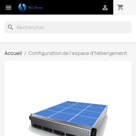
shopping_cart


(0)
search
Accueil
Configuration de l'espace d'hébergement