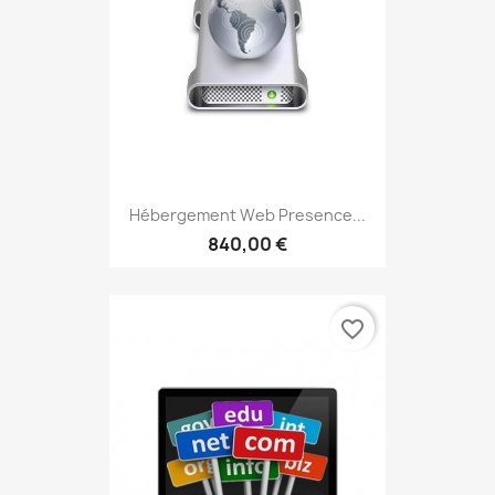
Hébergement Web Presence...
840,00 €
favorite_border