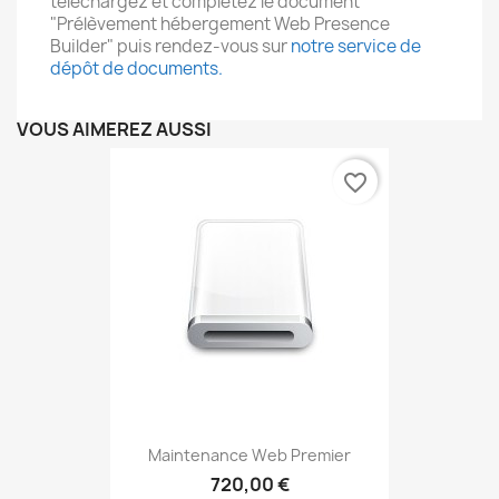
téléchargez et complétez le document
"Prélèvement hébergement Web Presence
Builder" puis rendez-vous sur
notre service de
dépôt de documents.
VOUS AIMEREZ AUSSI
favorite_border
Maintenance Web Premier
720,00 €