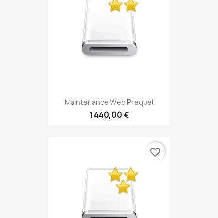
Maintenance Web Prequel
1 440,00 €
favorite_border