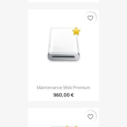
favorite_border
Maintenance Web Premium
960,00 €
favorite_border