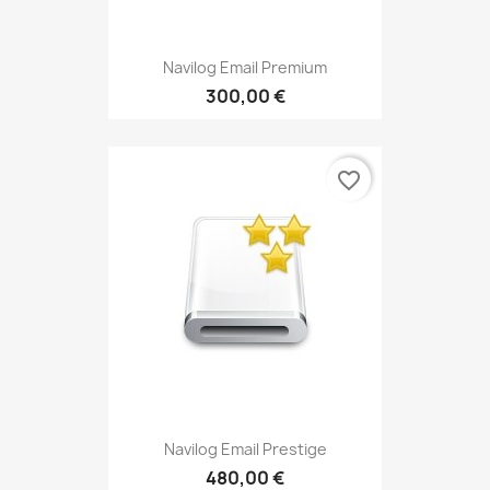
Navilog Email Premium
300,00 €
favorite_border
Navilog Email Prestige
480,00 €