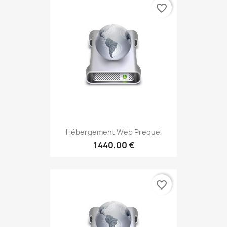
favorite_border
Hébergement Web Prequel
1 440,00 €
favorite_border