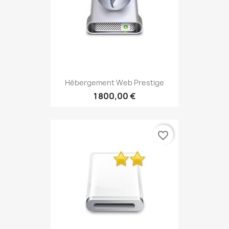
Hébergement Web Prestige
1 800,00 €
favorite_border