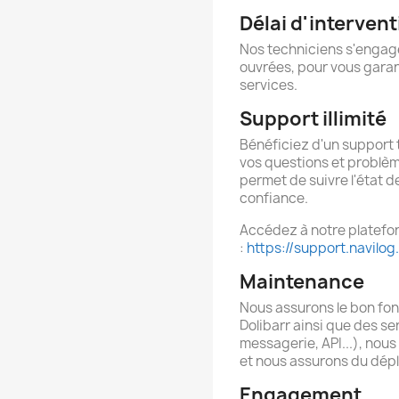
Délai d'interven
Nos techniciens s'engage
ouvrées, pour vous garan
services.
Support illimité
Bénéficiez d'un support 
vos questions et problèm
permet de suivre l'état d
confiance.
Accédez à notre platefo
:
https://support.navilog.
Maintenance
Nous assurons le bon fo
Dolibarr ainsi que des s
messagerie, API...), nou
et nous assurons du dépl
Engagement