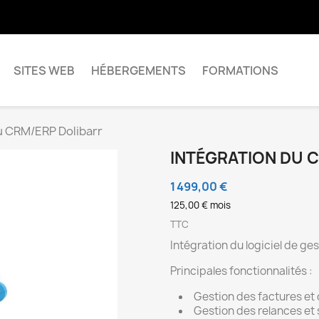
SITES WEB
HÉBERGEMENTS
FORMATIONS
u CRM/ERP Dolibarr
INTÉGRATION DU 
1 499,00 €
125,00 € mois
TTC
Intégration du logiciel de ge
Principales fonctionnalités :
Gestion des factures et 
Gestion des relances et 