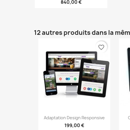
840,00 €
12 autres produits dans la mêm
favorite_border
Aperçu rapide

Adaptation Design Responsive
199,00 €