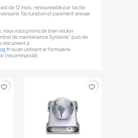
est de 12 mois, renouvelable par tacite
versaire, facturation et paiement annuel
e, nous vous prions de bien vouloir
Contrat de maintenance Système" puis de
le document à
og.fr
ou en utilisant le formulaire
age (recommandé).
favorite_border
favorite_border