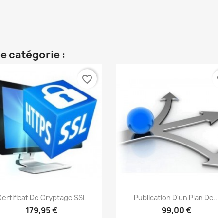
e catégorie :
favorite_border
fa
Aperçu rapide
Aperçu rapide


Certificat De Cryptage SSL
Publication D'un Plan De..
179,95 €
99,00 €