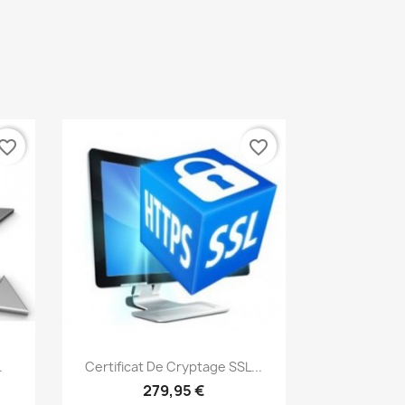
vorite_border
favorite_border
Aperçu rapide

.
Certificat De Cryptage SSL...
279,95 €