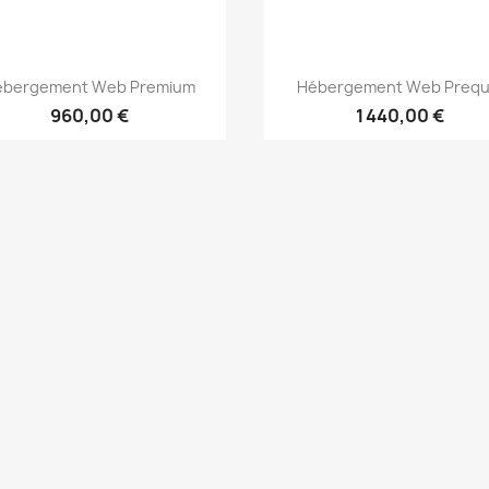
Aperçu rapide
Aperçu rapide


ébergement Web Premium
Hébergement Web Prequ
960,00 €
1 440,00 €