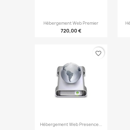
Aperçu rapide

Hébergement Web Premier
H
720,00 €
favorite_border
Aperçu rapide

Hébergement Web Presence...