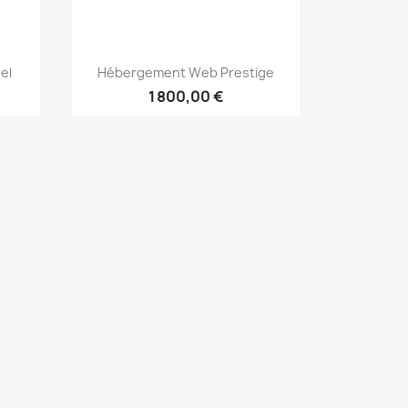
Aperçu rapide

el
Hébergement Web Prestige
1 800,00 €