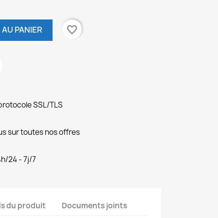
favorite_border
 AU PANIER
protocole SSL/TLS
s sur toutes nos offres
h/24 - 7j/7
ls du produit
Documents joints